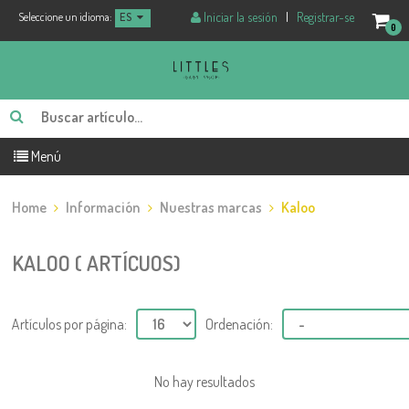
Iniciar la sesión
|
Registrar-se
Seleccione un idioma:
ES
0
Menú
Home
Información
Nuestras marcas
Kaloo
KALOO ( ARTÍCUOS)
Artículos por página:
Ordenación:
No hay resultados