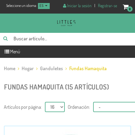
Iniciar la sesión
|
Registrar-se
Seleccione un idioma:
ES
0
Menú
Home
Hogar
Ganduletes
Fundas Hamaquita
FUNDAS HAMAQUITA (15 ARTÍCULOS)
Artículos por página:
Ordenación: