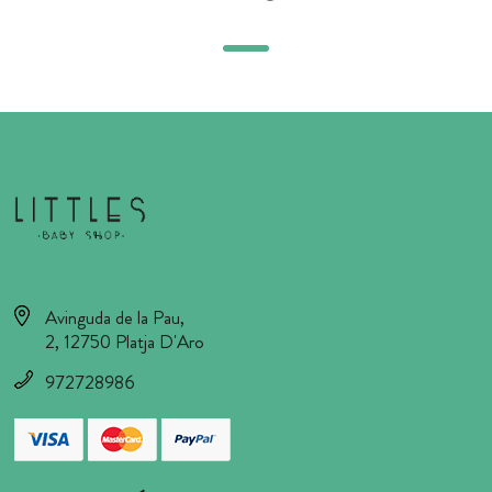
Avinguda de la Pau,
2, 12750 Platja D'Aro
972728986