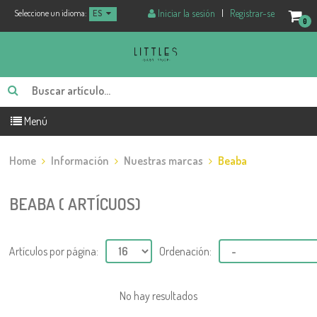
Iniciar la sesión
|
Registrar-se
Seleccione un idioma:
ES
0
Menú
Home
Información
Nuestras marcas
Beaba
BEABA ( ARTÍCUOS)
Artículos por página:
Ordenación:
No hay resultados