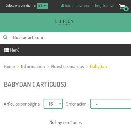
Iniciar la sesión
|
Registrar-se
Seleccione un idioma:
ES
0
Menú
Home
Información
Nuestras marcas
BabyDan
BABYDAN ( ARTÍCUOS)
Artículos por página:
Ordenación:
No hay resultados